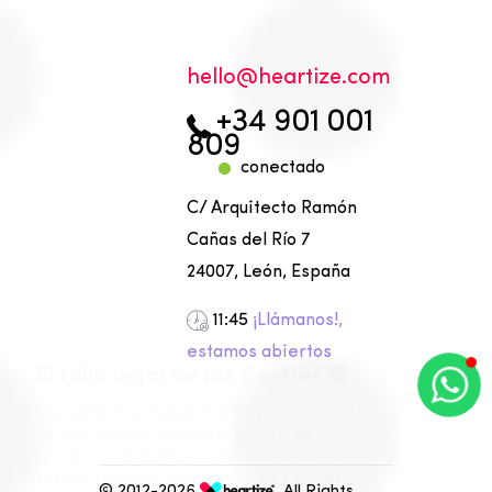
olleh
moc.ezitraeh@
+34 901 001
809
conectado
C/ Arquitecto Ramón
Cañas del Río 7
24007, León, España
11:45
¡Llámanos!,
estamos abiertos
©
2012-2026
. All Rights