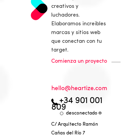
creativos y
luchadores.
Elaboramos increibles
marcas y sitios web
que conectan con tu
target.
Comienza un proyecto
olleh
moc.ezitraeh@
+34 901 001
809
desconectado
C/ Arquitecto Ramón
Cañas del Río 7