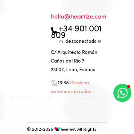
olleh
moc.ezitraeh@
+34 901 001
809
desconectado
C/ Arquitecto Ramón
Cañas del Río 7
24007, León, España
13:38
Perdona,
estamos cerrados
🍪
El rollo legal de las Cookies
Nos obligan a molestarte con la obviedad
de que usamos cookies propias y de
terceros con objetivos estadísticos y de
sesión. Tenemos una política de cookies
©
2012-2026
. All Rights
majísima y bla bla bla... Este aviso