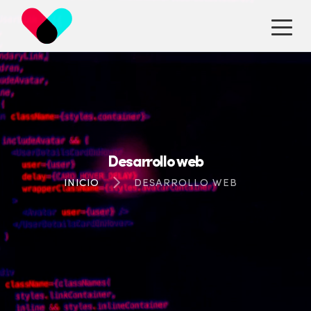
14
AÑOS
Desarrollo web
INICIO
DESARROLLO WEB