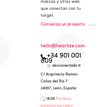
marcas y sitios web
que conectan con tu
target.
Comienza un proyecto
olleh
moc.ezitraeh@
+34 901 001
809
desconectado
C/ Arquitecto Ramón
Cañas del Río 7
24007, León, España
18:05
Perdona,
estamos cerrados