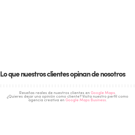
Lo que nuestros clientes opinan de nosotros
Reseñas reales de nuestros clientes en
Google Maps
.
¿Quieres dejar una opinión como cliente? Visita nuestro perfil como
agencia creativa en
Google Maps Business
.